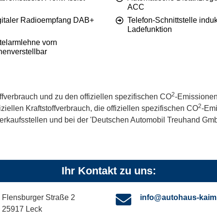
ACC
gitaler Radioempfang DAB+
Telefon-Schnittstelle induk
Ladefunktion
ttelarmlehne vorn
henverstellbar
2
offverbrauch und zu den offiziellen spezifischen CO
-Emissionen
2
iellen Kraftstoffverbrauch, die offiziellen spezifischen CO
-Emi
kaufsstellen und bei der 'Deutschen Automobil Treuhand GmbH' 
Ihr Kontakt zu uns:
Flensburger Straße 2
info@autohaus-kaim
25917 Leck