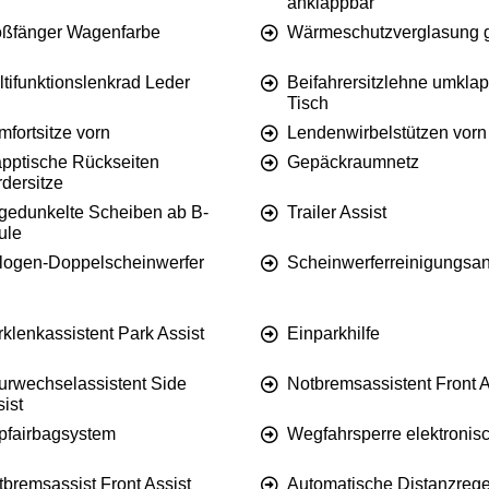
anklappbar
oßfänger Wagenfarbe
Wärmeschutzverglasung 
tifunktionslenkrad Leder
Beifahrersitzlehne umkla
Tisch
fortsitze vorn
Lendenwirbelstützen vorn
apptische Rückseiten
Gepäckraumnetz
dersitze
gedunkelte Scheiben ab B-
Trailer Assist
ule
logen-Doppelscheinwerfer
Scheinwerferreinigungsa
klenkassistent Park Assist
Einparkhilfe
urwechselassistent Side
Notbremsassistent Front A
ist
pfairbagsystem
Wegfahrsperre elektronis
bremsassist Front Assist
Automatische Distanzreg