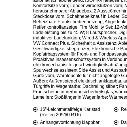
automatisch abblendend; ISOFIX-Halteösen; Kla
Komfortsitze vorn; Lendenwirbelstützen vorn; 
herausnehmbarer Ablagebox, 2 Ausströmer hinte
Steckdose vorn; Schalthebelknauf in Leder; Sc
Beheizbare Frontscheibenheizung; Abgedunkelt
Reifenkontrollanzeige; Tire Mobility Set: 12-V
Ladeleistung bis zu 45 W; 8 Lautsprecher; Digi
induktiver Ladefunktion; Wired & Wireless App
VW Connect Plus. Sicherheit & Assistenz: Abl
Geschwindigkeitsbegrenzer; Elektronische Par
Kopfairbagsystem für Front- und Fondpassagier
Proaktives Insassenschutzsystem in Verbindung
elektromechanisch, geschwindigkeitsabhängig g
Spurwechselassistent Side Assist und Auspark
Gurte vorn, Warnleuchte für nicht angelegte Gu
Außen: Außenspiegel elektrisch anklappbar, 
Türgriffe in Wagenfarbe; Dachreling silber; F
Frontscheibe in Verbundsicherheitsglas, wär
Lamellen; Stoßfänger in Wagenfarbe; Wärmeschu
16”-Leichtmetallfelge Karlstad
Re
(Reifen 205/60 R16)
Anhängevorrichtung klappbar
Dac