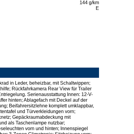
144 g/km
E
rad in Leder, beheizbar, mit Schaltwippen;
khilfe; Rückfahrkamera Rear View für Trailer
ntriegelung. Serienausstattung Innen: 12-V-
fer hinten; Ablagefach mit Deckel auf der
ung; Beifahrersitzlehne komplett umklappbar,
entafel und Türverkleidungen vorn;
cknetz; Gepäckraumabdeckung mit
und als Taschenlampe nutzbar;
eleuchten vorn und hinten; Innenspiegel