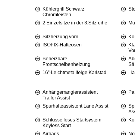
Kühlergrill Schwarz
St
Chromleisten
2 Einzelsitze in der 3.Sitzreihe
Mul
Sitzheizung vorn
Kom
ISOFIX-Halteösen
Kl
Vor
Beheizbare
Ab
Frontscheibenheizung
Sä
16”-Leichtmetallfelge Karlstad
Ha
Anhängerrangierassistent
Par
Trailer Assist
Spurhalteassistent Lane Assist
Sp
Ass
Schlüsselloses Startsystem
Ko
Keyless Start
Airbags
Not