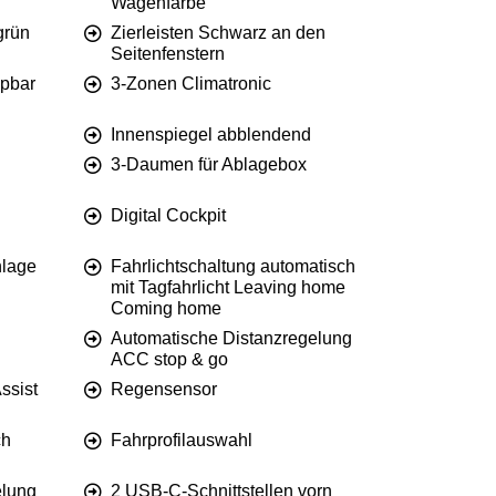
Wagenfarbe
grün
Zierleisten Schwarz an den
Seitenfenstern
ppbar
3-Zonen Climatronic
Innenspiegel abblendend
3-Daumen für Ablagebox
Digital Cockpit
nlage
Fahrlichtschaltung automatisch
mit Tagfahrlicht Leaving home
Coming home
Automatische Distanzregelung
ACC stop & go
ssist
Regensensor
ch
Fahrprofilauswahl
elung
2 USB-C-Schnittstellen vorn