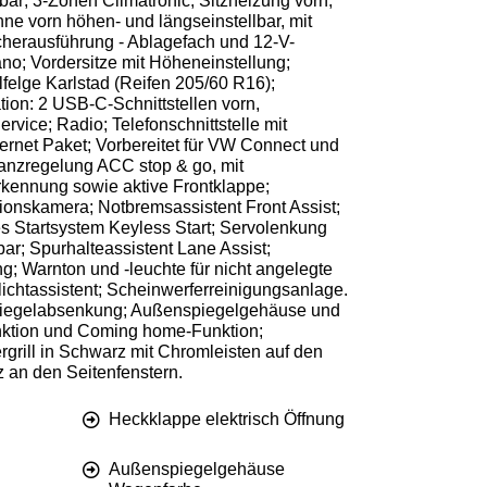
ar; 3-Zonen Climatronic; Sitzheizung vorn;
ne vorn höhen- und längseinstellbar, mit
cherausführung - Ablagefach und 12-V-
ano; Vordersitze mit Höheneinstellung;
felge Karlstad (Reifen 205/60 R16);
tion: 2 USB-C-Schnittstellen vorn,
rvice; Radio; Telefonschnittstelle mit
ernet Paket; Vorbereitet für VW Connect und
anzregelung ACC stop & go, mit
rkennung sowie aktive Frontklappe;
tionskamera; Notbremsassistent Front Assist;
s Startsystem Keyless Start; Servolenkung
ar; Spurhalteassistent Lane Assist;
; Warnton und -leuchte für nicht angelegte
lichtassistent; Scheinwerferreinigungsanlage.
spiegelabsenkung; Außenspiegelgehäuse und
Funktion und Coming home-Funktion;
rill in Schwarz mit Chromleisten auf den
z an den Seitenfenstern.
Heckklappe elektrisch Öffnung
Außenspiegelgehäuse