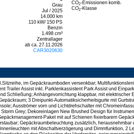
CO
-Emissionen komb.
2
Grau
CO
-Klasse
2
Jul / 2025
14.000 km
110 kW/ 150 PS
Benzin
1.498 cm³
Zentrallager
ab ca. 27.11.2026
CAR3020630
 3.Sitzreihe, im Gepäckraumboden versenkbar; Multifunktionslenk
nt Trailer Assist inkl. Parklenkassistent Park Assist und Einpar
nd Schließung; Anhängevorrichtung klappbar, mit elektrischer E
epäckraum; 3 Dreipunkt-Automatiksicherheitsgurte mit Gurtstraf
nsole; Ausströmer vorn und Lichtdrehschalter mit Chromeinfass
 Storm Grey; Dekoreinlagen New Brushed Design für Instrument
; Gepäckmanagement-Paket mit auf Schienen fixierbarem Gepä
erstaubar; Gepäckraumbeleuchtung zusätzlich, herausnehmbar 
enleuchten mit Abschaltverzögerung und Dimmfunktion, 2 Les