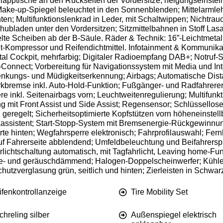
pptische an den Rückseiten der Vordersitze, neigungseinstellb
Make-up-Spiegel beleuchtet in den Sonnenblenden; Mittelarmleh
n; Multifunktionslenkrad in Leder, mit Schaltwippen; Nichtrau
hubladen unter den Vordersitzen; Sitzmittelbahnen in Stoff Las
e Scheiben ab der B-Säule. Räder & Technik: 16”-Leichtmetall
olt-Kompressor und Reifendichtmittel. Infotainment & Kommunika
tal Cockpit, mehrfarbig; Digitaler Radioempfang DAB+; Notruf-Se
-Connect; Vorbereitung für Navigationssystem mit Media und Int
enkungs- und Müdigkeitserkennung; Airbags; Automatische Dist
kbremse inkl. Auto-Hold-Funktion; Fußgänger- und Radfahrere
e inkl. Seitenairbags vorn; Leuchtweitenregulierung; Multifunk
 mit Front Assist und Side Assist; Regensensor; Schlüssellose
eregelt; Sicherheitsoptimierte Kopfstützen vorn höheneinstellb
assistent; Start-Stopp-System mit Bremsenergie-Rückgewinnung
rte hinten; Wegfahrsperre elektronisch; Fahrprofilauswahl; Fern
auf Fahrerseite abblendend; Umfeldbeleuchtung und Beifahrer
ahrlichtschaltung automatisch, mit Tagfahrlicht, Leaving home-
me- und geräuschdämmend; Halogen-Doppelscheinwerfer; Kühlerg
tzverglasung grün, seitlich und hinten; Zierleisten in Schwar
ifenkontrollanzeige
Tire Mobility Set
hreling silber
Außenspiegel elektrisch