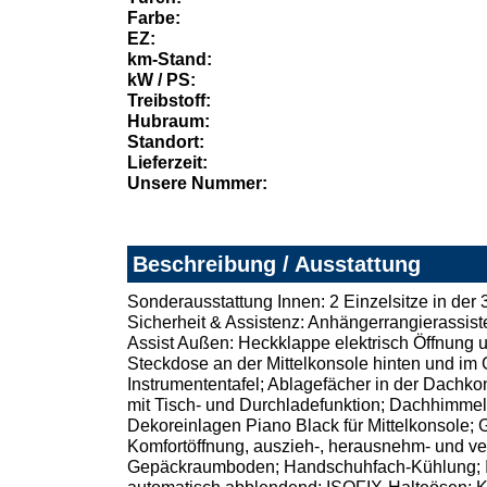
Farbe:
EZ:
km-Stand:
kW / PS:
Treibstoff:
Hubraum:
Standort:
Lieferzeit:
Unsere Nummer:
Beschreibung / Ausstattung
Sonderausstattung Innen: 2 Einzelsitze in der
Sicherheit & Assistenz: Anhängerrangierassiste
Assist Außen: Heckklappe elektrisch Öffnung u
Steckdose an der Mittelkonsole hinten und im G
Instrumententafel; Ablagefächer in der Dachko
mit Tisch- und Durchladefunktion; Dachhimmel
Dekoreinlagen Piano Black für Mittelkonsole
Komfortöffnung, auszieh-, herausnehm- und v
Gepäckraumboden; Handschuhfach-Kühlung; Inn