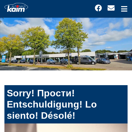
Sorry! Прости!
Entschuldigung! Lo
siento! Désolé!