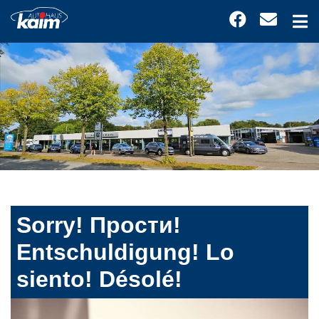
Sorry! Прости!
Entschuldigung! Lo
siento! Désolé!