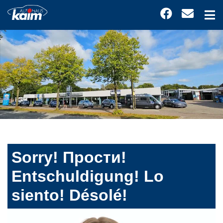
Sorry! Прости!
Entschuldigung! Lo
siento! Désolé!