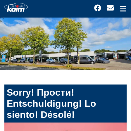
Sorry! Прости!
Entschuldigung! Lo
siento! Désolé!