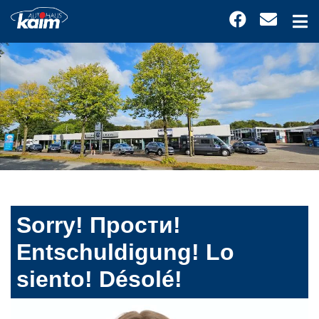
Sorry! Прости!
Entschuldigung! Lo
siento! Désolé!