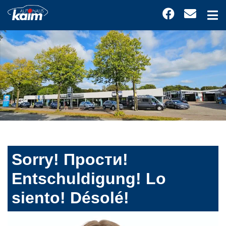
Sorry! Прости!
Entschuldigung! Lo
siento! Désolé!