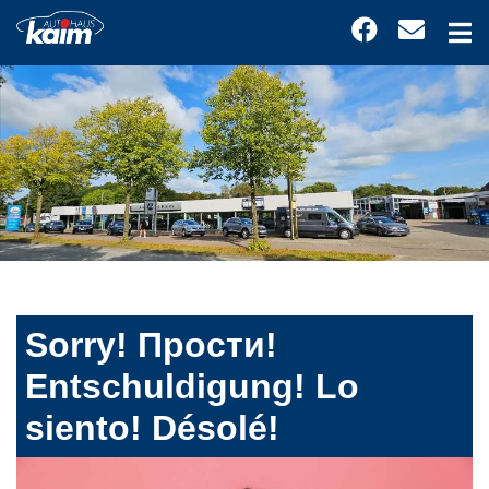
Sorry! Прости!
Entschuldigung! Lo
siento! Désolé!