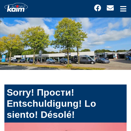
Sorry! Прости!
Entschuldigung! Lo
siento! Désolé!