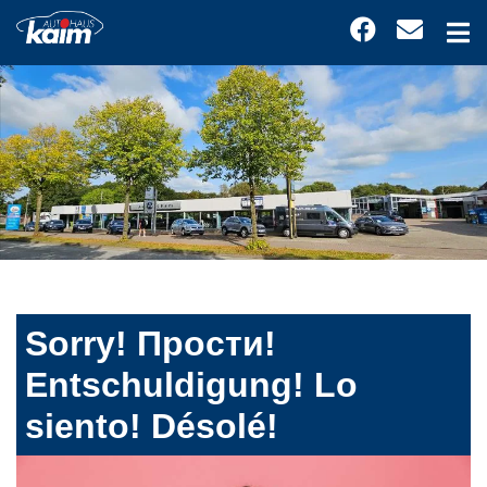
Sorry! Прости!
Entschuldigung! Lo
siento! Désolé!