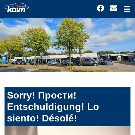
Sorry! Прости!
Entschuldigung! Lo
siento! Désolé!