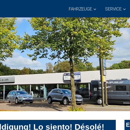
FAHRZEUGE
SERVICE
E
digung! Lo siento! Désolé!