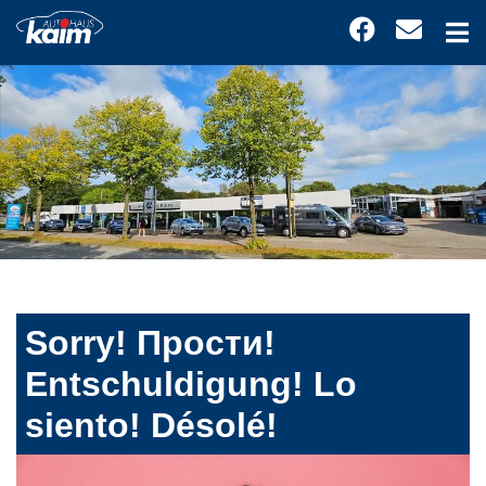
Sorry! Прости!
Entschuldigung! Lo
siento! Désolé!