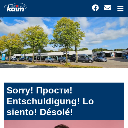
Sorry! Прости!
Entschuldigung! Lo
siento! Désolé!