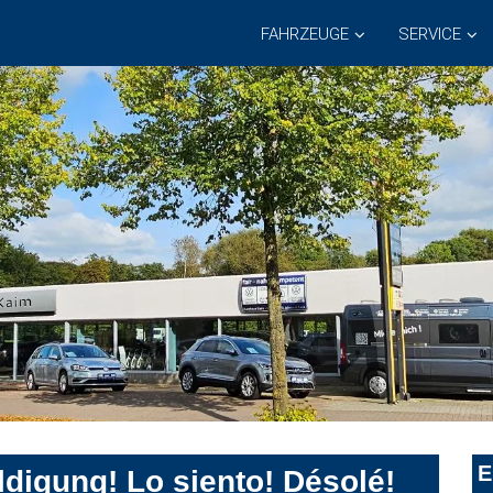
FAHRZEUGE
SERVICE
E
digung! Lo siento! Désolé!