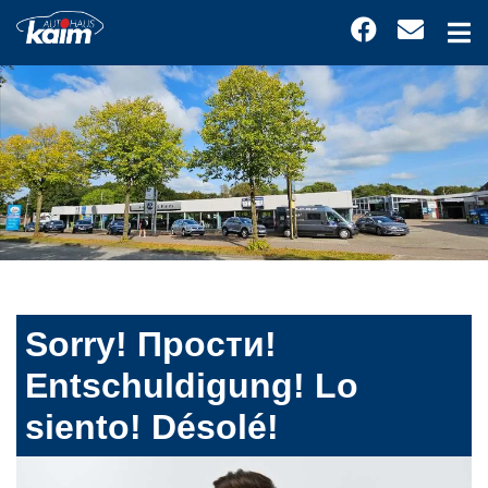
Sorry! Прости!
Entschuldigung! Lo
siento! Désolé!