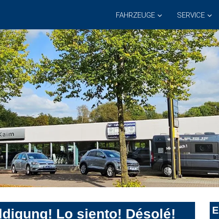
FAHRZEUGE
SERVICE
E
digung! Lo siento! Désolé!