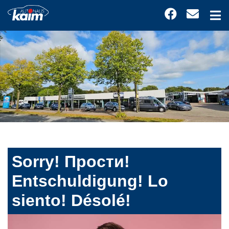
Sorry! Прости!
Entschuldigung! Lo
siento! Désolé!