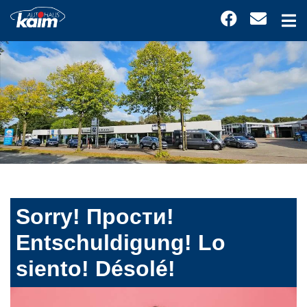
Sorry! Прости!
Entschuldigung! Lo
siento! Désolé!