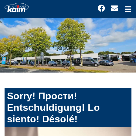
Sorry! Прости!
Entschuldigung! Lo
siento! Désolé!