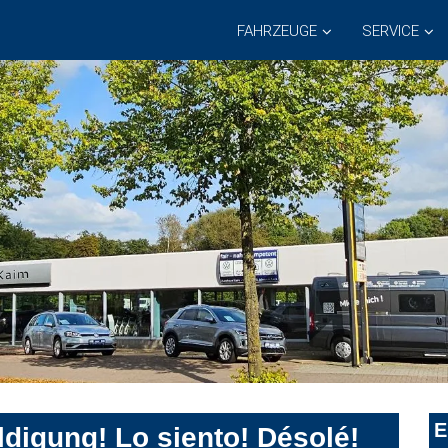
FAHRZEUGE
SERVICE
E
digung! Lo siento! Désolé!