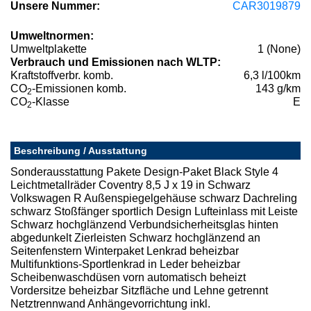
Unsere Nummer:
CAR3019879
Umweltnormen:
Umweltplakette
1 (None)
Verbrauch und Emissionen nach WLTP:
Kraftstoffverbr. komb.
6,3 l/100km
CO
-Emissionen komb.
143 g/km
2
CO
-Klasse
E
2
Beschreibung / Ausstattung
Sonderausstattung Pakete Design-Paket Black Style 4
Leichtmetallräder Coventry 8,5 J x 19 in Schwarz
Volkswagen R Außenspiegelgehäuse schwarz Dachreling
schwarz Stoßfänger sportlich Design Lufteinlass mit Leiste
Schwarz hochglänzend Verbundsicherheitsglas hinten
abgedunkelt Zierleisten Schwarz hochglänzend an
Seitenfenstern Winterpaket Lenkrad beheizbar
Multifunktions-Sportlenkrad in Leder beheizbar
Scheibenwaschdüsen vorn automatisch beheizt
Vordersitze beheizbar Sitzfläche und Lehne getrennt
Netztrennwand Anhängevorrichtung inkl.