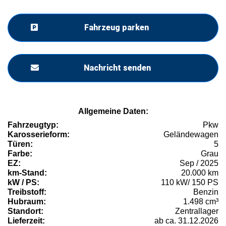
Fahrzeug parken
Nachricht senden
Allgemeine Daten:
Fahrzeugtyp:
Pkw
Karosserieform:
Geländewagen
Türen:
5
Farbe:
Grau
EZ:
Sep / 2025
km-Stand:
20.000 km
kW / PS:
110 kW/ 150 PS
Treibstoff:
Benzin
Hubraum:
1.498 cm³
Standort:
Zentrallager
Lieferzeit:
ab ca. 31.12.2026