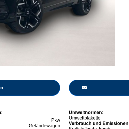
en
n:
Umweltnormen:
Umweltplakette
Pkw
Verbrauch und Emissionen
Geländewagen
Kraftstoffverbr. komb.