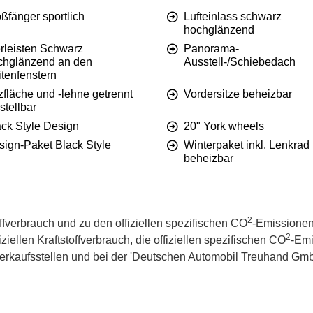
ßfänger sportlich
Lufteinlass schwarz
hochglänzend
erleisten Schwarz
Panorama-
chglänzend an den
Ausstell-/Schiebedach
itenfenstern
zfläche und -lehne getrennt
Vordersitze beheizbar
stellbar
ack Style Design
20" York wheels
sign-Paket Black Style
Winterpaket inkl. Lenkrad
beheizbar
2
offverbrauch und zu den offiziellen spezifischen CO
-Emissionen
2
iellen Kraftstoffverbrauch, die offiziellen spezifischen CO
-Emi
kaufsstellen und bei der 'Deutschen Automobil Treuhand GmbH' 