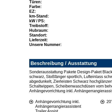
Türen:
Farbe:
EZ:
km-Stand:
kW / PS:
Treibstoff:
Hubraum:
Standort:
Lieferzeit:
Unsere Nummer:
Beschreibung / Ausstattung
Sonderausstattung Pakete Design-Paket Black 
schwarz, Stoßfänger sportlich, Lufteinlass s
abgedunkelt, Zierleisten Schwarz hochglänzend
Schaltwippen, Scheibenwaschdüsen vorn beheiz
Anhängevorrichtung inkl. Anhängerrangierassi
Anhängevorrichtung inkl.
20
Anhängerrangierassistent
Trailer Assist