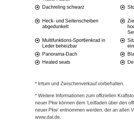
Dachreling schwarz
Sto
Heck- und Seitenscheiben
Zi
abgedunkelt
ho
Se
Multifunktions-Sportlenkrad in
Sit
Leder beheizbar
ein
Panorama-Dach
Bl
Heated seats
De
* Irrtum und Zwischenverkauf vorbehalten.
* Weitere Informationen zum offiziellen Kraftst
neuer Pkw können dem 'Leitfaden über den offiz
neuer Pkw' entnommen werden, der an allen Ver
www.dat.de.