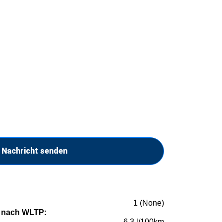
Nachricht senden
1 (None)
 nach WLTP:
6,3 l/100km