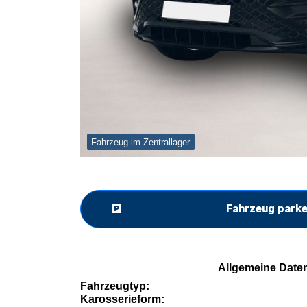
Fahrzeug im Zentrallager
Fahrzeug park
Allgemeine Date
Fahrzeugtyp:
Karosserieform: