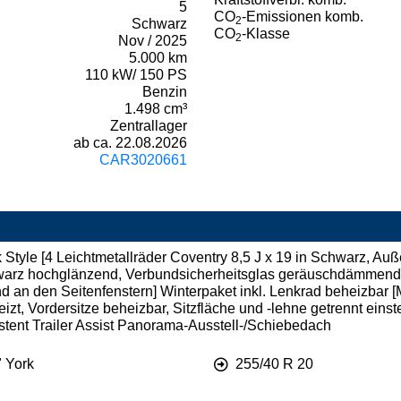
5
CO
-Emissionen komb.
2
Schwarz
CO
-Klasse
2
Nov / 2025
5.000 km
110 kW/ 150 PS
Benzin
1.498 cm³
Zentrallager
ab ca. 22.08.2026
CAR3020661
Style [4 Leichtmetallräder Coventry 8,5 J x 19 in Schwarz, A
chwarz hochglänzend, Verbundsicherheitsglas geräuschdämmend
 an den Seitenfenstern] Winterpaket inkl. Lenkrad beheizbar [M
t, Vordersitze beheizbar, Sitzfläche und -lehne getrennt eins
stent Trailer Assist Panorama-Ausstell-/Schiebedach
" York
255/40 R 20