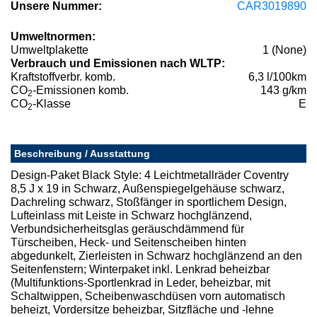
Unsere Nummer:
CAR3019890
Umweltnormen:
Umweltplakette
1 (None)
Verbrauch und Emissionen nach WLTP:
Kraftstoffverbr. komb.
6,3 l/100km
CO
-Emissionen komb.
143 g/km
2
CO
-Klasse
E
2
Beschreibung / Ausstattung
Design-Paket Black Style: 4 Leichtmetallräder Coventry
8,5 J x 19 in Schwarz, Außenspiegelgehäuse schwarz,
Dachreling schwarz, Stoßfänger in sportlichem Design,
Lufteinlass mit Leiste in Schwarz hochglänzend,
Verbundsicherheitsglas geräuschdämmend für
Türscheiben, Heck- und Seitenscheiben hinten
abgedunkelt, Zierleisten in Schwarz hochglänzend an den
Seitenfenstern; Winterpaket inkl. Lenkrad beheizbar
(Multifunktions-Sportlenkrad in Leder, beheizbar, mit
Schaltwippen, Scheibenwaschdüsen vorn automatisch
beheizt, Vordersitze beheizbar, Sitzfläche und -lehne