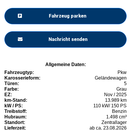
Fahrzeug parken
Nachricht senden
Allgemeine Daten:
Fahrzeugtyp:
Pkw
Karosserieform:
Geländewagen
Türen:
5
Farbe:
Grau
EZ:
Nov / 2025
km-Stand:
13.989 km
kW / PS:
110 kW/ 150 PS
Treibstoff:
Benzin
Hubraum:
1.498 cm³
Standort:
Zentrallager
Lieferzeit:
ab ca. 23.08.2026