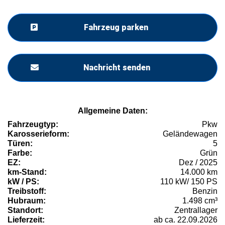
Fahrzeug parken
Nachricht senden
Allgemeine Daten:
Fahrzeugtyp:
Pkw
Karosserieform:
Geländewagen
Türen:
5
Farbe:
Grün
EZ:
Dez / 2025
km-Stand:
14.000 km
kW / PS:
110 kW/ 150 PS
Treibstoff:
Benzin
Hubraum:
1.498 cm³
Standort:
Zentrallager
Lieferzeit:
ab ca. 22.09.2026