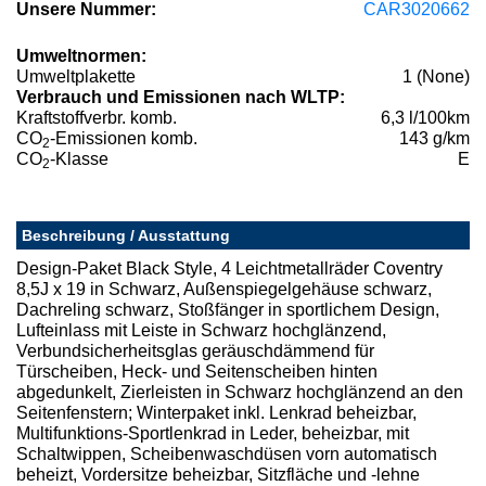
Unsere Nummer:
CAR3020662
Umweltnormen:
Umweltplakette
1 (None)
Verbrauch und Emissionen nach WLTP:
Kraftstoffverbr. komb.
6,3 l/100km
CO
-Emissionen komb.
143 g/km
2
CO
-Klasse
E
2
Beschreibung / Ausstattung
Design-Paket Black Style, 4 Leichtmetallräder Coventry
8,5J x 19 in Schwarz, Außenspiegelgehäuse schwarz,
Dachreling schwarz, Stoßfänger in sportlichem Design,
Lufteinlass mit Leiste in Schwarz hochglänzend,
Verbundsicherheitsglas geräuschdämmend für
Türscheiben, Heck- und Seitenscheiben hinten
abgedunkelt, Zierleisten in Schwarz hochglänzend an den
Seitenfenstern; Winterpaket inkl. Lenkrad beheizbar,
Multifunktions-Sportlenkrad in Leder, beheizbar, mit
Schaltwippen, Scheibenwaschdüsen vorn automatisch
beheizt, Vordersitze beheizbar, Sitzfläche und -lehne