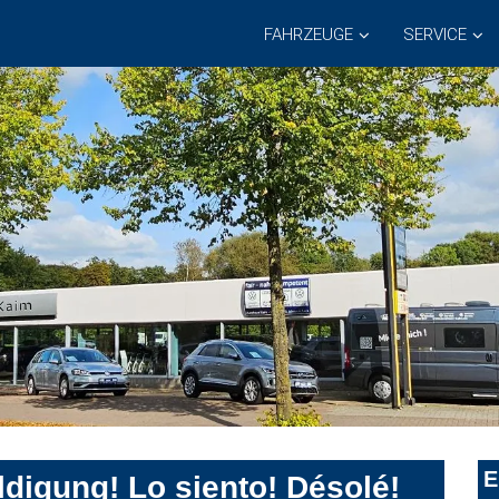
FAHRZEUGE
SERVICE
E
digung! Lo siento! Désolé!