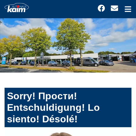
Sorry! Прости!
Entschuldigung! Lo
siento! Désolé!