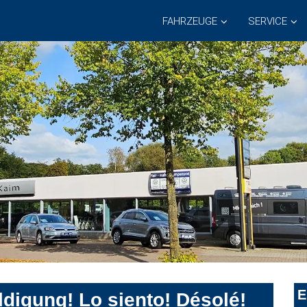
FAHRZEUGE
SERVICE
E
digung! Lo siento! Désolé!