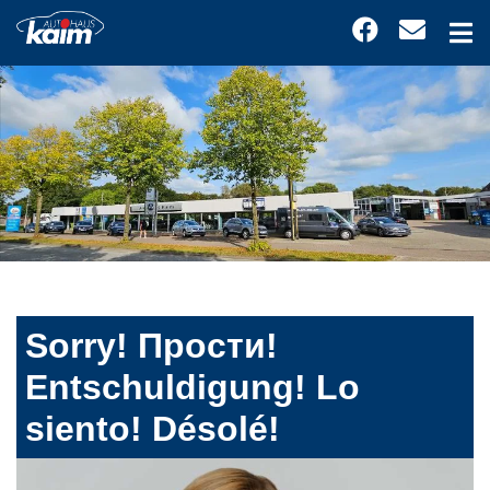
Sorry! Прости!
Entschuldigung! Lo
siento! Désolé!