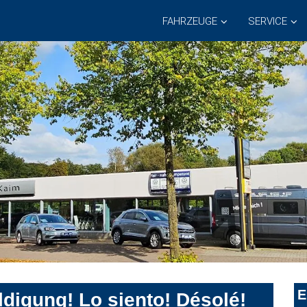
FAHRZEUGE
SERVICE
E
digung! Lo siento! Désolé!