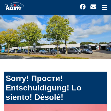
Sorry! Прости!
Entschuldigung! Lo
siento! Désolé!