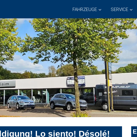
FAHRZEUGE
SERVICE
E
digung! Lo siento! Désolé!