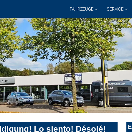
FAHRZEUGE
SERVICE
E
digung! Lo siento! Désolé!