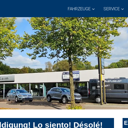
FAHRZEUGE
SERVICE
E
digung! Lo siento! Désolé!