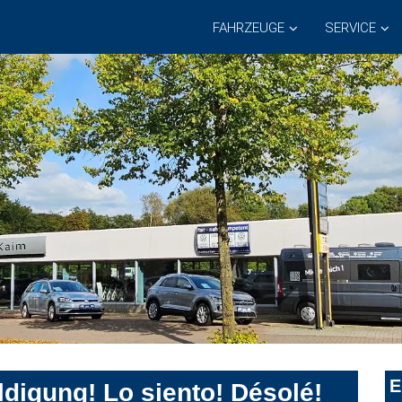
FAHRZEUGE
SERVICE
E
digung! Lo siento! Désolé!