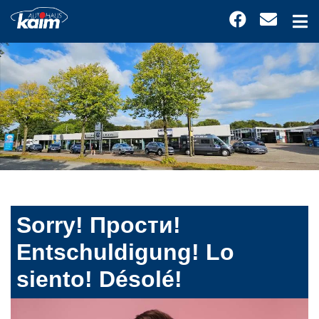
Sorry! Прости!
Entschuldigung! Lo
siento! Désolé!