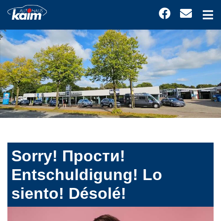
Sorry! Прости!
Entschuldigung! Lo
siento! Désolé!