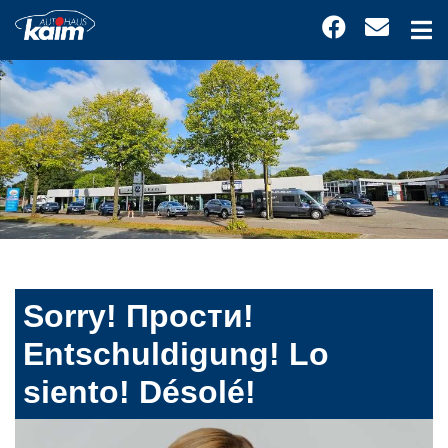
Sorry! Прости!
Entschuldigung! Lo
siento! Désolé!