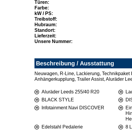
Türen:
Farbe:
kW / PS:
Treibstoff:
Hubraum:
Standort:
Lieferzeit:
Unsere Nummer:
Beschreibung / Ausstattung
Neuwagen, R-Line, Lackierung, Technikpake
Anhängerkupplung, Trailer Assist, Aluräder L
Aluräder Leeds 255/40 R20
La
BLACK STYLE
DI
Infotainment Navi DISCOVER
Ein
Hi
He
Edelstahl Pedalerie
8 