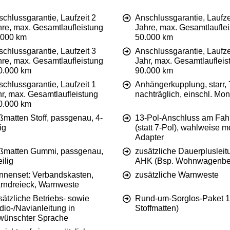
chlussgarantie, Laufzeit 2
Anschlussgarantie, Laufze
hre, max. Gesamtlaufleistung
Jahre, max. Gesamtlaufle
.000 km
50.000 km
chlussgarantie, Laufzeit 3
Anschlussgarantie, Laufze
hre, max. Gesamtlaufleistung
Jahr, max. Gesamtlaufleis
0.000 km
90.000 km
chlussgarantie, Laufzeit 1
Anhängerkupplung, starr, 
hr, max. Gesamtlaufleistung
nachträglich, einschl. Mo
0.000 km
ßmatten Stoff, passgenau, 4-
13-Pol-Anschluss am Fah
lig
(statt 7-Pol), wahlweise m
Adapter
ßmatten Gummi, passgenau,
zusätzliche Dauerplusleit
eilig
AHK (Bsp. Wohnwagenbet
nnenset: Verbandskasten,
zusätzliche Warnweste
rndreieck, Warnweste
ätzliche Betriebs- sowie
Rund-um-Sorglos-Paket 1 
io-/Navianleitung in
Stoffmatten)
wünschter Sprache