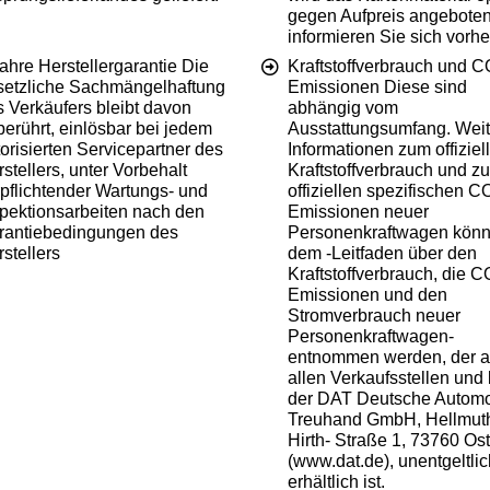
gegen Aufpreis angeboten.
informieren Sie sich vorhe
ahre Herstellergarantie Die
Kraftstoffverbrauch und C
setzliche Sachmängelhaftung
Emissionen Diese sind
 Verkäufers bleibt davon
abhängig vom
erührt, einlösbar bei jedem
Ausstattungsumfang. Weit
orisierten Servicepartner des
Informationen zum offiziel
stellers, unter Vorbehalt
Kraftstoffverbrauch und z
pflichtender Wartungs- und
offiziellen spezifischen C
spektionsarbeiten nach den
Emissionen neuer
rantiebedingungen des
Personenkraftwagen kön
stellers
dem -Leitfaden über den
Kraftstoffverbrauch, die C
Emissionen und den
Stromverbrauch neuer
Personenkraftwagen-
entnommen werden, der 
allen Verkaufsstellen und 
der DAT Deutsche Automo
Treuhand GmbH, Hellmut
Hirth- Straße 1, 73760 Ost
(www.dat.de), unentgeltlic
erhältlich ist.