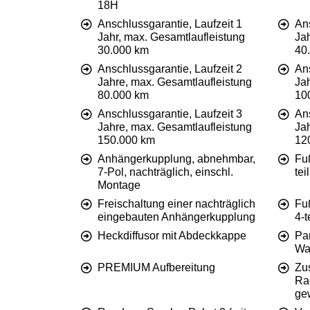
18H
Anschlussgarantie, Laufzeit 1
Ans
Jahr, max. Gesamtlaufleistung
Ja
30.000 km
40
Anschlussgarantie, Laufzeit 2
Ans
Jahre, max. Gesamtlaufleistung
Ja
80.000 km
10
Anschlussgarantie, Laufzeit 3
Ans
Jahre, max. Gesamtlaufleistung
Ja
150.000 km
12
Anhängerkupplung, abnehmbar,
Fu
7-Pol, nachträglich, einschl.
tei
Montage
Freischaltung einer nachträglich
Fu
eingebauten Anhängerkupplung
4-t
Heckdiffusor mit Abdeckkappe
Pa
Wa
PREMIUM Aufbereitung
Zus
Rad
ge