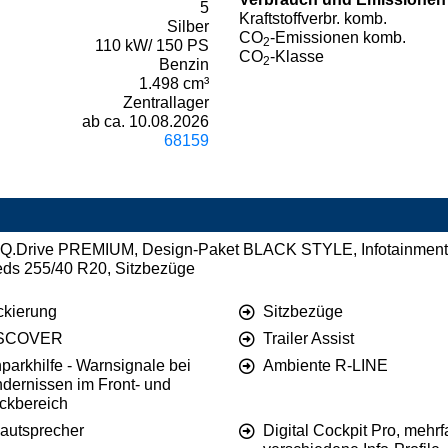
5
Kraftstoffverbr. komb.
Silber
CO
-Emissionen komb.
2
110 kW/ 150 PS
CO
-Klasse
2
Benzin
1.498 cm³
Zentrallager
ab ca. 10.08.2026
68159
t IQ.Drive PREMIUM, Design-Paket BLACK STYLE, Infotainme
eeds 255/40 R20, Sitzbezüge
ckierung
Sitzbezüge
SCOVER
Trailer Assist
parkhilfe - Warnsignale bei
Ambiente R-LINE
ndernissen im Front- und
ckbereich
Lautsprecher
Digital Cockpit Pro, mehrf