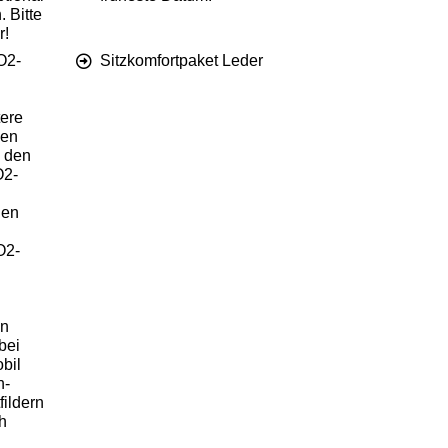
 Bitte
r!
O2-
Sitzkomfortpaket Leder
ere
len
u den
O2-
nen
O2-
an
bei
bil
h-
fildern
h