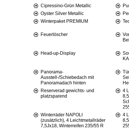
Cipressino-Grün Metallic
Pu
Oyster Silver Metallic
Pe
Winterpaket PREMIUM
Te
Feuerlöscher
Vo
Bei
Head-up-Display
So
K
Panorama-
Tü
Ausstell-/Schiebedach mit
Se
Panoramadach hinten
He
Reserverad gewichts- und
4 
platzsparend
8,5
Sc
25
Winterräder NAPOLI
4 
(zusätzlich), 4 Leichtmetallräder
8,
7,5Jx18, Winterreifen 235/55 R
25