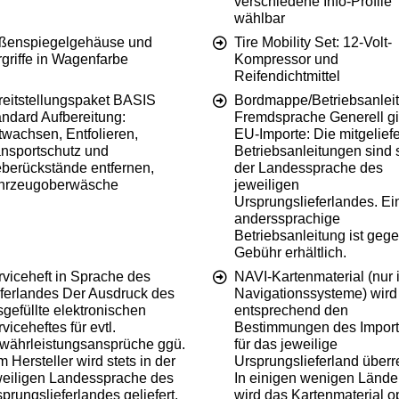
verschiedene Info-Profile
wählbar
ßenspiegelgehäuse und
Tire Mobility Set: 12-Volt-
griffe in Wagenfarbe
Kompressor und
Reifendichtmittel
reitstellungspaket BASIS
Bordmappe/Betriebsanleit
andard Aufbereitung:
Fremdsprache Generell gil
twachsen, Entfolieren,
EU-Importe: Die mitgelief
ansportschutz und
Betriebsanleitungen sind s
eberückstände entfernen,
der Landessprache des
hrzeugoberwäsche
jeweiligen
Ursprungslieferlandes. Ei
anderssprachige
Betriebsanleitung ist geg
Gebühr erhältlich.
rviceheft in Sprache des
NAVI-Kartenmaterial (nur 
eferlandes Der Ausdruck des
Navigationssysteme) wird
gefüllte elektronischen
entsprechend den
viceheftes für evtl.
Bestimmungen des Import
währleistungsansprüche ggü.
für das jeweilige
 Hersteller wird stets in der
Ursprungslieferland überre
weiligen Landessprache des
In einigen wenigen Lände
prungslieferlandes geliefert.
wird das Kartenmaterial o