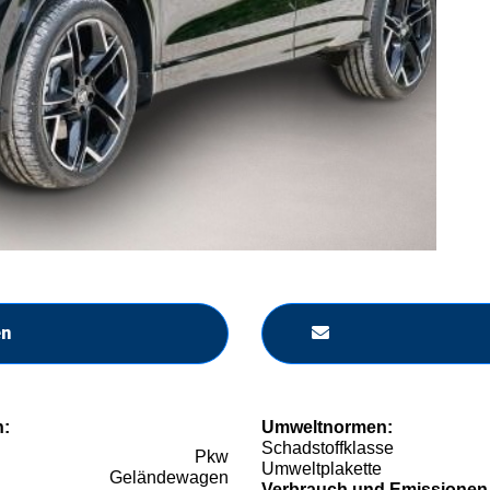
en
n:
Umweltnormen:
Schadstoffklasse
Pkw
Umweltplakette
Geländewagen
Verbrauch und Emissionen