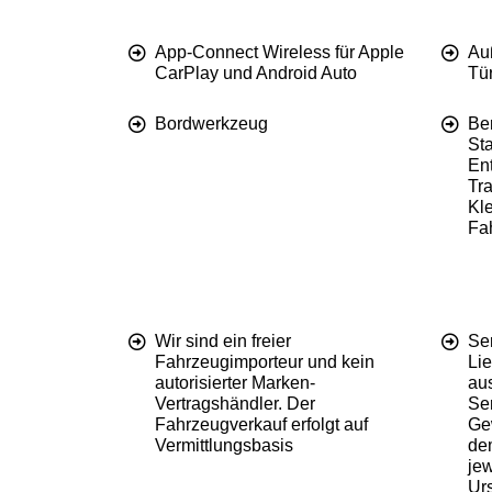
App-Connect Wireless für Apple
Au
CarPlay und Android Auto
Tür
Bordwerkzeug
Be
St
En
Tr
Kl
Fa
Wir sind ein freier
Se
Fahrzeugimporteur und kein
Li
autorisierter Marken-
aus
Vertragshändler. Der
Ser
Fahrzeugverkauf erfolgt auf
Ge
Vermittlungsbasis
dem
je
Urs