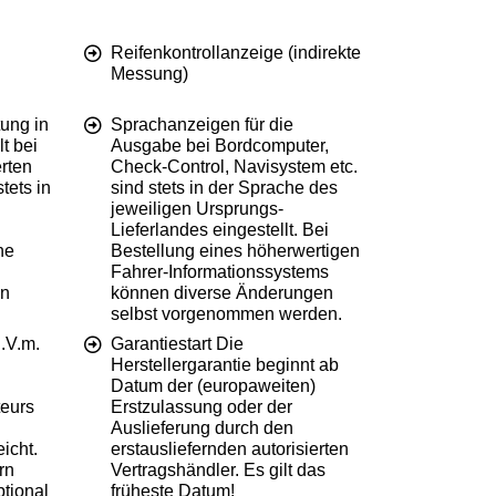
Reifenkontrollanzeige (indirekte
Messung)
ung in
Sprachanzeigen für die
t bei
Ausgabe bei Bordcomputer,
erten
Check-Control, Navisystem etc.
tets in
sind stets in der Sprache des
jeweiligen Ursprungs-
Lieferlandes eingestellt. Bei
ne
Bestellung eines höherwertigen
Fahrer-Informationssystems
en
können diverse Änderungen
selbst vorgenommen werden.
i.V.m.
Garantiestart Die
Herstellergarantie beginnt ab
Datum der (europaweiten)
eurs
Erstzulassung oder der
Auslieferung durch den
icht.
erstausliefernden autorisierten
rn
Vertragshändler. Es gilt das
ptional
früheste Datum!