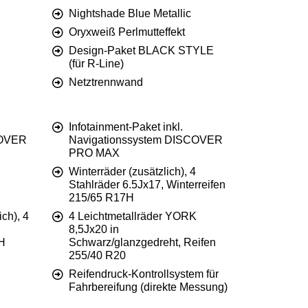
Nightshade Blue Metallic
Oryxweiß Perlmutteffekt
Design-Paket BLACK STYLE
(für R-Line)
Netztrennwand
Infotainment-Paket inkl.
COVER
Navigationssystem DISCOVER
PRO MAX
Winterräder (zusätzlich), 4
Stahlräder 6.5Jx17, Winterreifen
215/65 R17H
ch), 4
4 Leichtmetallräder YORK
8,5Jx20 in
 H
Schwarz/glanzgedreht, Reifen
255/40 R20
Reifendruck-Kontrollsystem für
Fahrbereifung (direkte Messung)