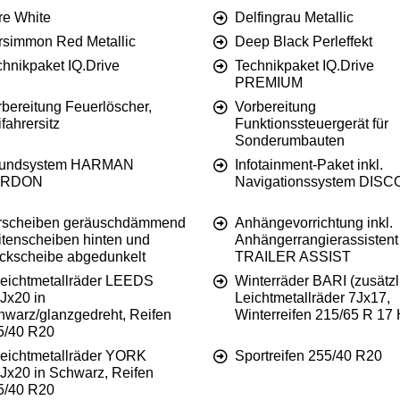
re White
Delfingrau Metallic
rsimmon Red Metallic
Deep Black Perleffekt
chnikpaket IQ.Drive
Technikpaket IQ.Drive
PREMIUM
rbereitung Feuerlöscher,
Vorbereitung
fahrersitz
Funktionssteuergerät für
Sonderumbauten
undsystem HARMAN
Infotainment-Paket inkl.
ARDON
Navigationssystem DIS
rscheiben geräuschdämmend
Anhängevorrichtung inkl.
itenscheiben hinten und
Anhängerrangierassistent
ckscheibe abgedunkelt
TRAILER ASSIST
Leichtmetallräder LEEDS
Winterräder BARI (zusätzli
Jx20 in
Leichtmetallräder 7Jx17,
hwarz/glanzgedreht, Reifen
Winterreifen 215/65 R 17
5/40 R20
Leichtmetallräder YORK
Sportreifen 255/40 R20
5Jx20 in Schwarz, Reifen
5/40 R20