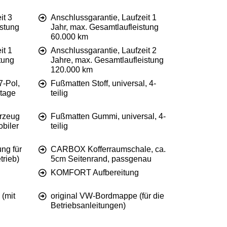
it 3
Anschlussgarantie, Laufzeit 1
istung
Jahr, max. Gesamtlaufleistung
60.000 km
it 1
Anschlussgarantie, Laufzeit 2
tung
Jahre, max. Gesamtlaufleistung
120.000 km
7-Pol,
Fußmatten Stoff, universal, 4-
ntage
teilig
rzeug
Fußmatten Gummi, universal, 4-
obiler
teilig
ung für
CARBOX Kofferraumschale, ca.
rieb)
5cm Seitenrand, passgenau
KOMFORT Aufbereitung
(mit
original VW-Bordmappe (für die
Betriebsanleitungen)