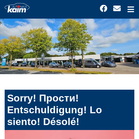
Sorry! Прости!
Entschuldigung! Lo
siento! Désolé!