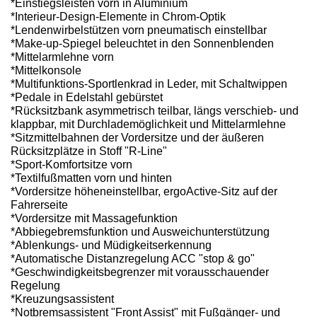
*Einstiegsleisten vorn in Aluminium
*Interieur-Design-Elemente in Chrom-Optik
*Lendenwirbelstützen vorn pneumatisch einstellbar
*Make-up-Spiegel beleuchtet in den Sonnenblenden
*Mittelarmlehne vorn
*Mittelkonsole
*Multifunktions-Sportlenkrad in Leder, mit Schaltwippen
*Pedale in Edelstahl gebürstet
*Rücksitzbank asymmetrisch teilbar, längs verschieb- und
klappbar, mit Durchlademöglichkeit und Mittelarmlehne
*Sitzmittelbahnen der Vordersitze und der äußeren
Rücksitzplätze in Stoff "R-Line"
*Sport-Komfortsitze vorn
*Textilfußmatten vorn und hinten
*Vordersitze höheneinstellbar, ergoActive-Sitz auf der
Fahrerseite
*Vordersitze mit Massagefunktion
*Abbiegebremsfunktion und Ausweichunterstützung
*Ablenkungs- und Müdigkeitserkennung
*Automatische Distanzregelung ACC "stop & go"
*Geschwindigkeitsbegrenzer mit vorausschauender
Regelung
*Kreuzungsassistent
*Notbremsassistent "Front Assist" mit Fußgänger- und