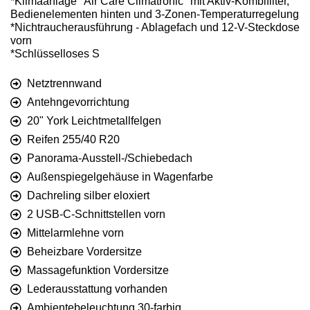
*Klimaanlage "Air Care Climatronic" mit Aktiv-Kombifilter,
Bedienelementen hinten und 3-Zonen-Temperaturregelung
*Nichtraucherausführung - Ablagefach und 12-V-Steckdose
vorn
*Schlüsselloses S
Netztrennwand
Antehngevorrichtung
20" York Leichtmetallfelgen
Reifen 255/40 R20
Panorama-Ausstell-/Schiebedach
Außenspiegelgehäuse in Wagenfarbe
Dachreling silber eloxiert
2 USB-C-Schnittstellen vorn
Mittelarmlehne vorn
Beheizbare Vordersitze
Massagefunktion Vordersitze
Lederausstattung vorhanden
Ambientebeleuchtung 30-farbig