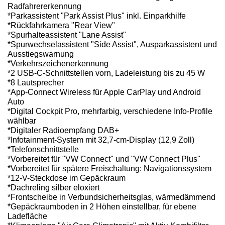
Radfahrererkennung
*Parkassistent "Park Assist Plus" inkl. Einparkhilfe
*Rückfahrkamera "Rear View"
*Spurhalteassistent "Lane Assist"
*Spurwechselassistent "Side Assist", Ausparkassistent und
Ausstiegswarnung
*Verkehrszeichenerkennung
*2 USB-C-Schnittstellen vorn, Ladeleistung bis zu 45 W
*8 Lautsprecher
*App-Connect Wireless für Apple CarPlay und Android
Auto
*Digital Cockpit Pro, mehrfarbig, verschiedene Info-Profile
wählbar
*Digitaler Radioempfang DAB+
*Infotainment-System mit 32,7-cm-Display (12,9 Zoll)
*Telefonschnittstelle
*Vorbereitet für "VW Connect" und "VW Connect Plus"
*Vorbereitet für spätere Freischaltung: Navigationssystem
*12-V-Steckdose im Gepäckraum
*Dachreling silber eloxiert
*Frontscheibe in Verbundsicherheitsglas, wärmedämmend
*Gepäckraumboden in 2 Höhen einstellbar, für ebene
Ladefläche