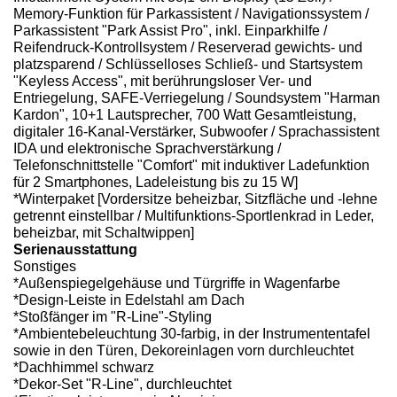
Memory-Funktion für Parkassistent / Navigationssystem /
Parkassistent "Park Assist Pro", inkl. Einparkhilfe /
Reifendruck-Kontrollsystem / Reserverad gewichts- und
platzsparend / Schlüsselloses Schließ- und Startsystem
"Keyless Access", mit berührungsloser Ver- und
Entriegelung, SAFE-Verriegelung / Soundsystem "Harman
Kardon", 10+1 Lautsprecher, 700 Watt Gesamtleistung,
digitaler 16-Kanal-Verstärker, Subwoofer / Sprachassistent
IDA und elektronische Sprachverstärkung /
Telefonschnittstelle "Comfort" mit induktiver Ladefunktion
für 2 Smartphones, Ladeleistung bis zu 15 W]
*Winterpaket [Vordersitze beheizbar, Sitzfläche und -lehne
getrennt einstellbar / Multifunktions-Sportlenkrad in Leder,
beheizbar, mit Schaltwippen]
Serienausstattung
Sonstiges
*Außenspiegelgehäuse und Türgriffe in Wagenfarbe
*Design-Leiste in Edelstahl am Dach
*Stoßfänger im "R-Line"-Styling
*Ambientebeleuchtung 30-farbig, in der Instrumententafel
sowie in den Türen, Dekoreinlagen vorn durchleuchtet
*Dachhimmel schwarz
*Dekor-Set "R-Line", durchleuchtet