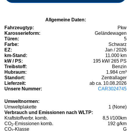
Allgemeine Daten:
Fahrzeugtyp:
Pkw
Karosserieform:
Geländewagen
Türen:
5
Farbe:
Schwarz
EZ:
Jan / 2026
km-Stand:
11.000 km
kW / PS:
195 kW/ 265 PS
Treibstoff:
Benzin
Hubraum:
1.984 cm³
Standort:
Zentrallager
Lieferzeit:
ab ca. 10.08.2026
Unsere Nummer:
CAR3024745
Umweltnormen:
Umweltplakette
1 (None)
Verbrauch und Emissionen nach WLTP:
Kraftstoffverbr. komb.
8,5 l/100km
CO
-Emissionen komb.
192 g/km
2
CO
-Klasse
G
2