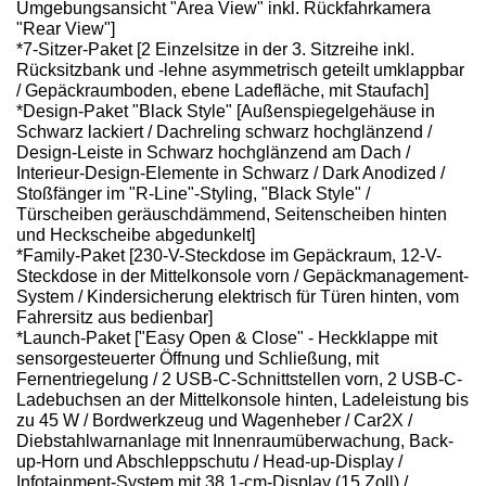
Umgebungsansicht "Area View" inkl. Rückfahrkamera
"Rear View"]
*7-Sitzer-Paket [2 Einzelsitze in der 3. Sitzreihe inkl.
Rücksitzbank und -lehne asymmetrisch geteilt umklappbar
/ Gepäckraumboden, ebene Ladefläche, mit Staufach]
*Design-Paket "Black Style" [Außenspiegelgehäuse in
Schwarz lackiert / Dachreling schwarz hochglänzend /
Design-Leiste in Schwarz hochglänzend am Dach /
Interieur-Design-Elemente in Schwarz / Dark Anodized /
Stoßfänger im "R-Line"-Styling, "Black Style" /
Türscheiben geräuschdämmend, Seitenscheiben hinten
und Heckscheibe abgedunkelt]
*Family-Paket [230-V-Steckdose im Gepäckraum, 12-V-
Steckdose in der Mittelkonsole vorn / Gepäckmanagement-
System / Kindersicherung elektrisch für Türen hinten, vom
Fahrersitz aus bedienbar]
*Launch-Paket ["Easy Open & Close" - Heckklappe mit
sensorgesteuerter Öffnung und Schließung, mit
Fernentriegelung / 2 USB-C-Schnittstellen vorn, 2 USB-C-
Ladebuchsen an der Mittelkonsole hinten, Ladeleistung bis
zu 45 W / Bordwerkzeug und Wagenheber / Car2X /
Diebstahlwarnanlage mit Innenraumüberwachung, Back-
up-Horn und Abschleppschutu / Head-up-Display /
Infotainment-System mit 38,1-cm-Display (15 Zoll) /