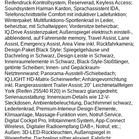
Reifendruck-Kontrollsystem, Reserverad, Keyless Access;
Soundsystem Harman Kardon, Sprachassistent IDA,
Telefonschnittstelle Comfort mit induktiver Ladefunktion;
Winterpaket: Multifunktions-Sportlenkrad in Leder,
beheizbar, mit Schaltwippen; Vordersitze beheizbar;
IQ.Drive Assistenzpaket: Außenspiegel elektrisch einstell-,
abblendend, auf Fahrerseite memory, Travel Assist, Lane
Assist, Emergency Assist, Area View inkl. Rückfahrkamera;
Design-Paket Black Style: Spiegelgehäuse und
Dachreling in Schwarz, Design-Leiste in Schwarz,
Innenraumelemente in Schwarz, Black-Style-Stoßfänger,
getönte Scheiben; Innen- und Gepäckraum-
Netztrennwand; Panorama-Ausstell-/Schiebedach;
IQ.LIGHT HD-Matrix-Scheinwerfer; Anhängevorrichtung
inkl. Rangierassistent Trailer Assist; 20" Leichtmetallfelgen
York (Reifen 255/40 R20) in Schwarz glanzgedreht;
Serienausstattung: Innenraum-Details wie 12-V-
Steckdosen, Ambientebeleuchtung, Dachhimmel schwarz,
Lederlenkrad, Premium-Interieur-Design-Elemente,
Klimaanlage, Massage-Funktion vorn, Notruf-Service,
Digital Cockpit Pro, Infotainment-System, App-Connect
Wireless, Digitaler Radioempfang DAB+, Notruf, etc.;
Außen: 3D-LED-Rückleuchten, Außenspiegel in
Wagenfarbe, Dachreling silber eloxiert, Fahrlicht