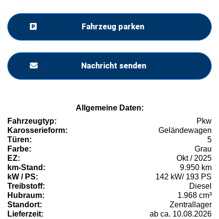
Fahrzeug parken
Nachricht senden
Allgemeine Daten:
Fahrzeugtyp:
Pkw
Karosserieform:
Geländewagen
Türen:
5
Farbe:
Grau
EZ:
Okt / 2025
km-Stand:
9.950 km
kW / PS:
142 kW/ 193 PS
Treibstoff:
Diesel
Hubraum:
1.968 cm³
Standort:
Zentrallager
Lieferzeit:
ab ca. 10.08.2026