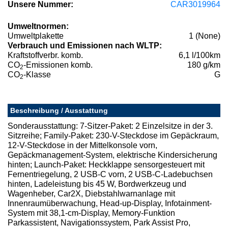
Unsere Nummer:
CAR3019964
Umweltnormen:
Umweltplakette
1 (None)
Verbrauch und Emissionen nach WLTP:
Kraftstoffverbr. komb.
6,1 l/100km
CO
-Emissionen komb.
180 g/km
2
CO
-Klasse
G
2
Beschreibung / Ausstattung
Sonderausstattung: 7-Sitzer-Paket: 2 Einzelsitze in der 3.
Sitzreihe; Family-Paket: 230-V-Steckdose im Gepäckraum,
12-V-Steckdose in der Mittelkonsole vorn,
Gepäckmanagement-System, elektrische Kindersicherung
hinten; Launch-Paket: Heckklappe sensorgesteuert mit
Fernentriegelung, 2 USB-C vorn, 2 USB-C-Ladebuchsen
hinten, Ladeleistung bis 45 W, Bordwerkzeug und
Wagenheber, Car2X, Diebstahlwarnanlage mit
Innenraumüberwachung, Head-up-Display, Infotainment-
System mit 38,1-cm-Display, Memory-Funktion
Parkassistent, Navigationssystem, Park Assist Pro,