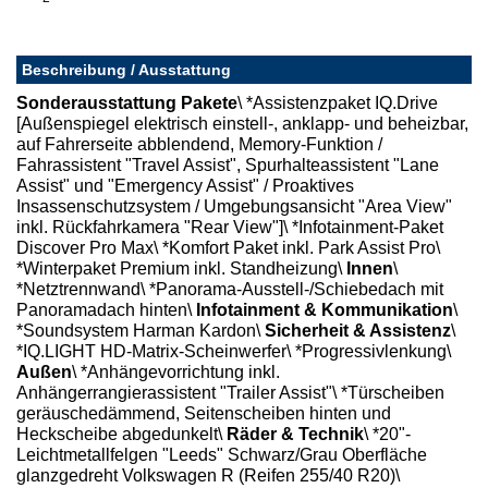
Beschreibung / Ausstattung
Sonderausstattung
Pakete
\ *Assistenzpaket IQ.Drive
[Außenspiegel elektrisch einstell-, anklapp- und beheizbar,
auf Fahrerseite abblendend, Memory-Funktion /
Fahrassistent "Travel Assist", Spurhalteassistent "Lane
Assist" und "Emergency Assist" / Proaktives
Insassenschutzsystem / Umgebungsansicht "Area View"
inkl. Rückfahrkamera "Rear View"]\ *Infotainment-Paket
Discover Pro Max\ *Komfort Paket inkl. Park Assist Pro\
*Winterpaket Premium inkl. Standheizung\
Innen
\
*Netztrennwand\ *Panorama-Ausstell-/Schiebedach mit
Panoramadach hinten\
Infotainment & Kommunikation
\
*Soundsystem Harman Kardon\
Sicherheit & Assistenz
\
*IQ.LIGHT HD-Matrix-Scheinwerfer\ *Progressivlenkung\
Außen
\ *Anhängevorrichtung inkl.
Anhängerrangierassistent "Trailer Assist"\ *Türscheiben
geräuschedämmend, Seitenscheiben hinten und
Heckscheibe abgedunkelt\
Räder & Technik
\ *20"-
Leichtmetallfelgen "Leeds" Schwarz/Grau Oberfläche
glanzgedreht Volkswagen R (Reifen 255/40 R20)\