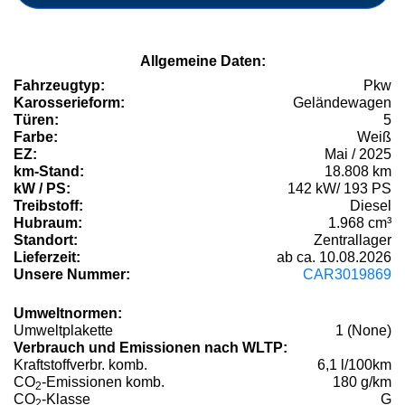
Allgemeine Daten:
Fahrzeugtyp:
Pkw
Karosserieform:
Geländewagen
Türen:
5
Farbe:
Weiß
EZ:
Mai / 2025
km-Stand:
18.808 km
kW / PS:
142 kW/ 193 PS
Treibstoff:
Diesel
Hubraum:
1.968 cm³
Standort:
Zentrallager
Lieferzeit:
ab ca. 10.08.2026
Unsere Nummer:
CAR3019869
Umweltnormen:
Umweltplakette
1 (None)
Verbrauch und Emissionen nach WLTP:
Kraftstoffverbr. komb.
6,1 l/100km
CO
-Emissionen komb.
180 g/km
2
CO
-Klasse
G
2