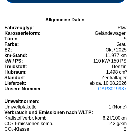
Allgemeine Daten:
Fahrzeugtyp:
Pkw
Karosserieform:
Geländewagen
Türen:
5
Farbe:
Grau
EZ:
Okt / 2025
km-Stand:
11.977 km
kW / PS:
110 kW/ 150 PS
Treibstoff:
Benzin
Hubraum:
1.498 cm³
Standort:
Zentrallager
Lieferzeit:
ab ca. 10.08.2026
Unsere Nummer:
CAR3019937
Umweltnormen:
Umweltplakette
1 (None)
Verbrauch und Emissionen nach WLTP:
Kraftstoffverbr. komb.
6,2 l/100km
CO
-Emissionen komb.
142 g/km
2
CO
-Klasse
E
2