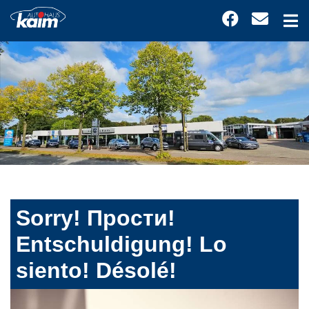
Sorry! Прости!
Entschuldigung! Lo
siento! Désolé!