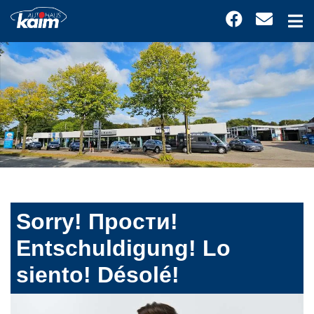
Sorry! Прости!
Entschuldigung! Lo
siento! Désolé!