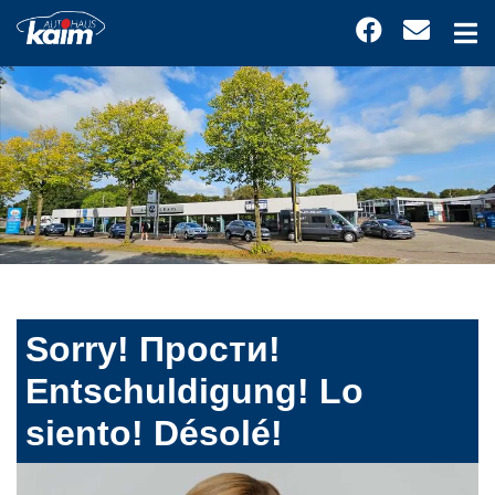
Sorry! Прости!
Entschuldigung! Lo
siento! Désolé!