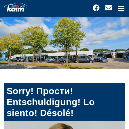
Sorry! Прости!
Entschuldigung! Lo
siento! Désolé!