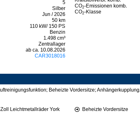
5
CO
-Emissionen komb.
2
Silber
CO
-Klasse
2
Jun / 2026
50 km
110 kW/ 150 PS
Benzin
1.498 cm³
Zentrallager
ab ca. 10.08.2026
CAR3018016
ftreinigungsfunktion; Beheizte Vordersitze; Anhängerkupplung,
Zoll Leichtmetallräder York
Beheizte Vordersitze