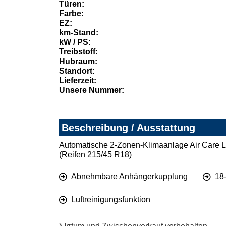
Türen:
Farbe:
EZ:
km-Stand:
kW / PS:
Treibstoff:
Hubraum:
Standort:
Lieferzeit:
Unsere Nummer:
Beschreibung / Ausstattung
Automatische 2-Zonen-Klimaanlage Air Care Lu
(Reifen 215/45 R18)
Abnehmbare Anhängerkupplung
18-
Luftreinigungsfunktion