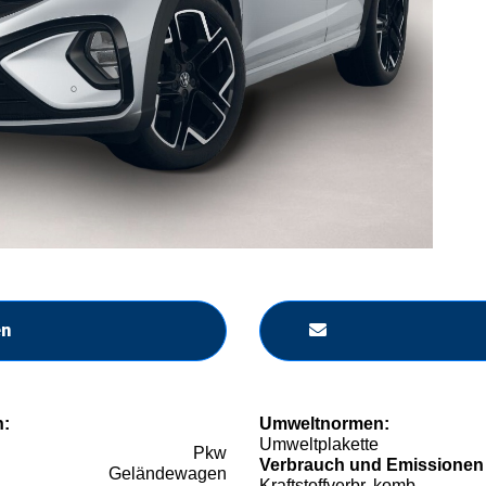
en
n:
Umweltnormen:
Umweltplakette
Pkw
Verbrauch und Emissionen
Geländewagen
Kraftstoffverbr. komb.