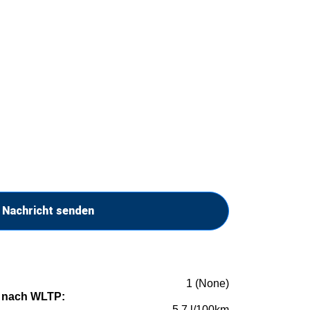
Nachricht senden
1 (None)
 nach WLTP:
5,7 l/100km