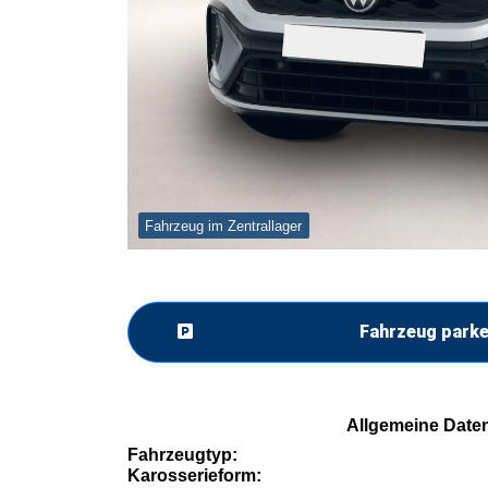
Fahrzeug im Zentrallager
Fahrzeug park
Allgemeine Date
Fahrzeugtyp:
Karosserieform: