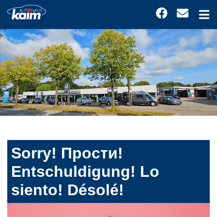
Sorry! Прости!
Entschuldigung! Lo
siento! Désolé!